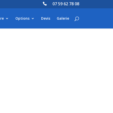
07 59 62 78 08
re
Options
Devis
Galerie
.